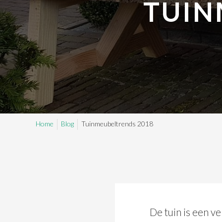
TUIN
Home
Blog
Tuinmeubeltrends 2018
De tuin is een ve