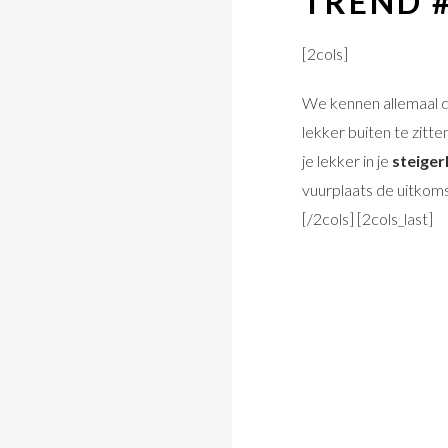
TREND 
[2cols]
We kennen allemaal da
lekker buiten te zitte
je lekker in je
steiger
vuurplaats de uitkoms
[/2cols] [2cols_last]