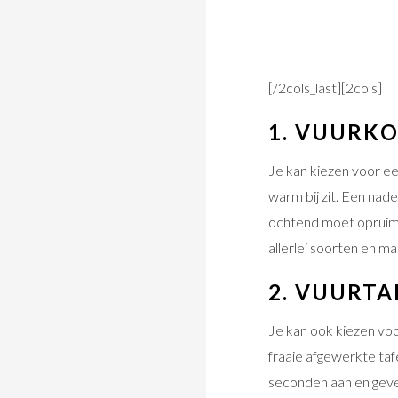
[/2cols_last][2cols]
1. VUURK
Je kan kiezen voor e
warm bij zit. Een nad
ochtend moet opruimen
allerlei soorten en ma
2. VUURTA
Je kan ook kiezen voo
fraaie afgewerkte tafel
seconden aan en geven