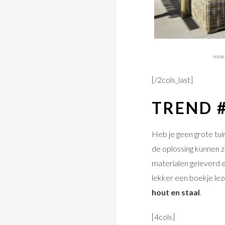
rotan
[/2cols_last]
TREND 
Heb je geen grote tuin
de oplossing kunnen z
materialen geleverd e
lekker een boekje lez
hout en staal
.
[4cols]