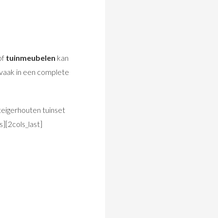
of
tuinmeubelen
kan
 vaak in een complete
teigerhouten tuinset
s][2cols_last]