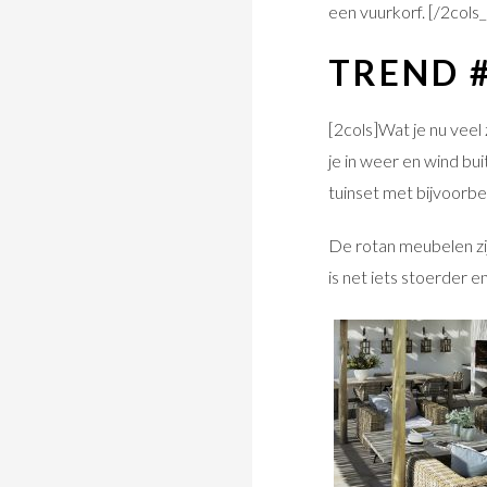
een vuurkorf. [/2cols_
TREND 
[2cols]Wat je nu veel
je in weer en wind b
tuinset met bijvoorbe
De rotan meubelen zij
is net iets stoerder e