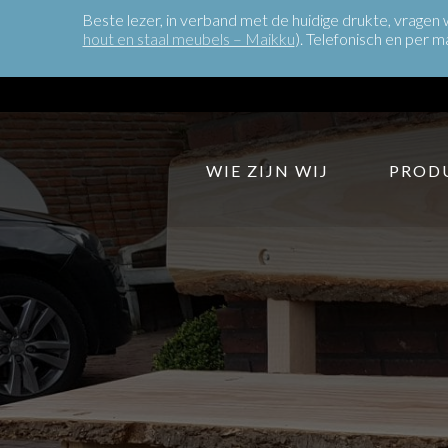
Beste lezer, in verband met de huidige drukte, vragen
hout en staal meubels – Maikku
). Telefonisch en per m
WIE ZIJN WIJ
PROD