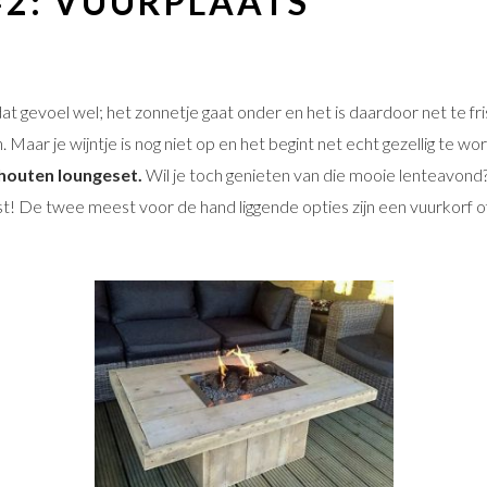
#2: VUURPLAATS
t gevoel wel; het zonnetje gaat onder en het is daardoor net te f
n. Maar je wijntje is nog niet op en het begint net echt gezellig te 
houten loungeset.
Wil je toch genieten van die mooie lenteavond
t! De twee meest voor de hand liggende opties zijn een vuurkorf of