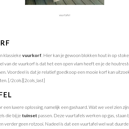
vuurtafel
ORF
en klassieke
vuurkorf
. Hier kan je gewoon blokken hout in op stok
eel van de vuurkorf is dat het een open vlam heeft en je de houtres
. Voordeel is dat je relatief goedkoop een mooie korf kan uitzoeke
ten. [/2cols][2cols_last]
FEL
r een luxere oplossing, namelijk een gashaard. Wat we veel zien zij
s die bij je
tuinset
passen. Deze vuurtafels werken op gas, staan 
 verder geen rotzooi. Nadeel is dat een vuurtafel wel wat duurder