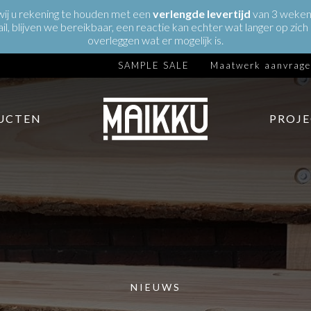
 wij u rekening te houden met een
verlengde
levertijd
van 3 weken 
ail, blijven we bereikbaar, een reactie kan echter wat langer op zi
overleggen wat er mogelijk is.
SAMPLE SALE
Maatwerk aanvrag
UCTEN
PROJ
NIEUWS