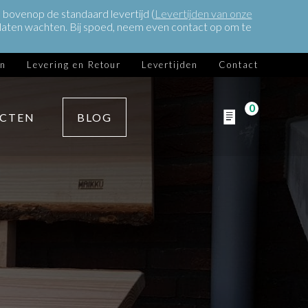
bovenop de standaard levertijd (
Levertijden van onze
ch laten wachten. Bij spoed, neem even contact op om te
en
Levering en Retour
Levertijden
Contact
0
ECTEN
BLOG