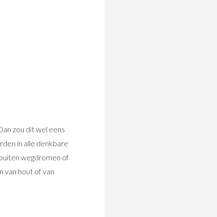
 Dan zou dit wel eens
rden in alle denkbare
k buiten wegdromen of
n van hout of van