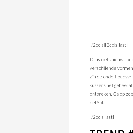
[/2cols][2cols_last]
Dit is niets nieuws o
verschillende vormen
zijn de onderhoudsvrij
kussens het geheel a
ontbreken. Ga op zoek
del Sol.
[/2cols_last]