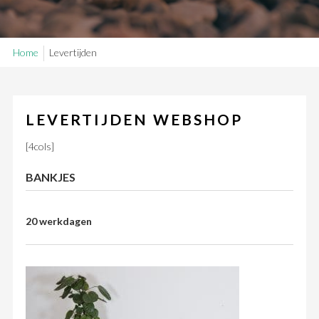
SAMPLE SALE
Home
Levertijden
Maatwerk aanvragen
Levering en Retour
Levertijden
Contact
LEVERTIJDEN WEBSHOP
[4cols]
BANKJES
20 werkdagen