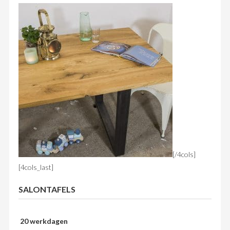
[/4cols]
[4cols_last]
SALONTAFELS
20 werkdagen