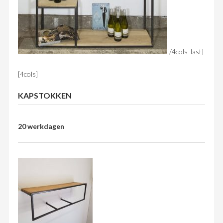
[/4cols_last]
[4cols]
KAPSTOKKEN
20 werkdagen