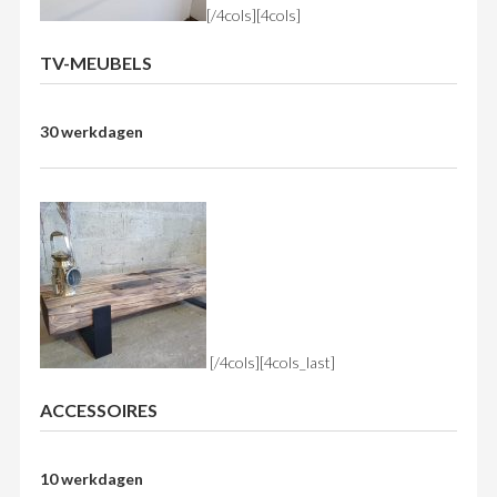
[/4cols][4cols]
TV-MEUBELS
30 werkdagen
[/4cols][4cols_last]
ACCESSOIRES
10 werkdagen