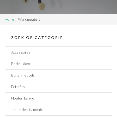
SAMPLE SALE
Home
Wandmeubels
Maatwerk aanvragen
Levering en Retour
Levertijden
ZOEK OP CATEGORIE
Contact
Accessoires
Barkrukken
Buitenmeubels
Eettafels
Houten bankje
Industrieel tv meubel