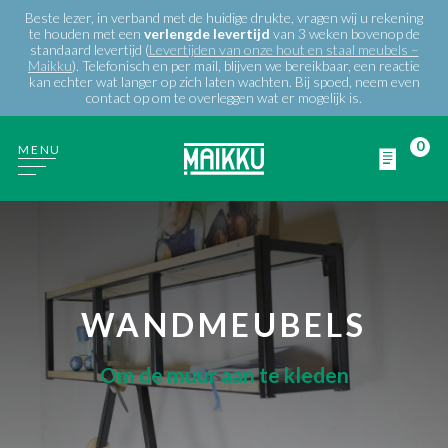
Beste lezer, in verband met de huidige drukte, vragen wij u rekening
te houden met een
verlengde
levertijd
van 3 weken bovenop de
standaard levertijd (
Levertijden van onze hout en staal meubels –
Maikku
). Telefonisch en per mail, blijven we bereikbaar, een reactie
kan echter wat langer op zich laten wachten. Bij spoed, neem even
contact op om te overleggen wat er mogelijk is.
0
MENU
WIE ZIJN WIJ
PRODUCTEN
WANDMEUBELS
PROJECTEN
Om de muur aan te kleden
BLOG