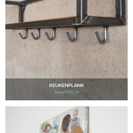
KEUKENPLANK
Vanaf
€
98,50