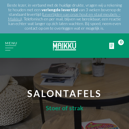
Beste lezer, in verband met de huidige drukte, vragen wij u rekening
te houden met een
verlengde
levertijd
van 3 weken bovenop de
standaard levertijd (
Levertijden van onze hout en staal meubels –
Maikku
). Telefonisch en per mail, blijven we bereikbaar, een reactie
kan echter wat langer op zich laten wachten. Bij spoed, neem even
contact op om te overleggen wat er mogelijk is.
0
MENU
WIE ZIJN WIJ
PRODUCTEN
SALONTAFELS
PROJECTEN
Stoer of strak
BLOG