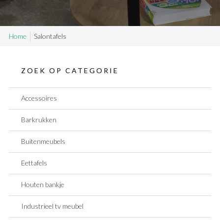
SAMPLE SALE
Home
Salontafels
Maatwerk aanvragen
Levering en Retour
Levertijden
ZOEK OP CATEGORIE
Contact
Accessoires
Barkrukken
Buitenmeubels
Eettafels
Houten bankje
Industrieel tv meubel