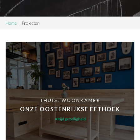
SAMPLE SALE
Home
Projecten
Maatwerk aanvragen
Levering en Retour
Levertijden
Contact
THUIS
WOONKAMER
ONZE OOSTENRIJKSE EETHOEK
Altijd gezelligheid