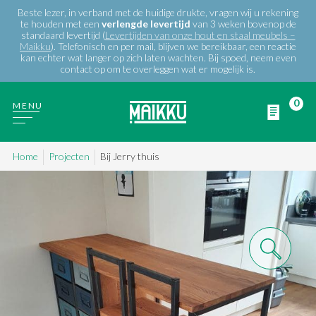
Beste lezer, in verband met de huidige drukte, vragen wij u rekening
te houden met een
verlengde
levertijd
van 3 weken bovenop de
standaard levertijd (
Levertijden van onze hout en staal meubels –
Maikku
). Telefonisch en per mail, blijven we bereikbaar, een reactie
kan echter wat langer op zich laten wachten. Bij spoed, neem even
contact op om te overleggen wat er mogelijk is.
0
MENU
Home
Projecten
Bij Jerry thuis
WIE ZIJN WIJ
PRODUCTEN
PROJECTEN
BLOG