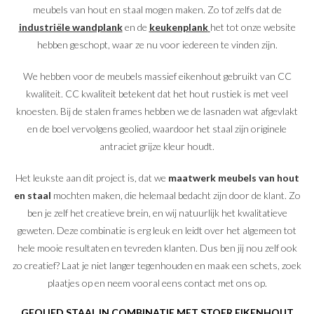
meubels van hout en staal mogen maken. Zo tof zelfs dat de
industriële wandplank
en de
keukenplank
het tot onze website
hebben geschopt, waar ze nu voor iedereen te vinden zijn.
We hebben voor de meubels massief eikenhout gebruikt van CC
kwaliteit. CC kwaliteit betekent dat het hout rustiek is met veel
knoesten. Bij de stalen frames hebben we de lasnaden wat afgevlakt
en de boel vervolgens geolied, waardoor het staal zijn originele
antraciet grijze kleur houdt.
Het leukste aan dit project is, dat we
maatwerk meubels van hout
en staal
mochten maken, die helemaal bedacht zijn door de klant. Zo
ben je zelf het creatieve brein, en wij natuurlijk het kwalitatieve
geweten. Deze combinatie is erg leuk en leidt over het algemeen tot
hele mooie resultaten en tevreden klanten. Dus ben jij nou zelf ook
zo creatief? Laat je niet langer tegenhouden en maak een schets, zoek
plaatjes op en neem vooral eens contact met ons op.
GEOLIED STAAL IN COMBINATIE MET STOER EIKENHOUT