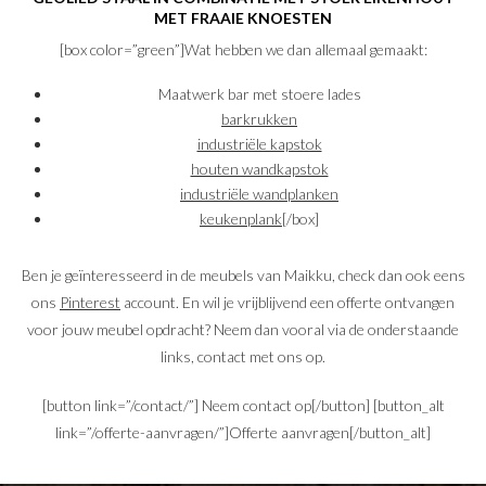
MET FRAAIE KNOESTEN
[box color=”green”]Wat hebben we dan allemaal gemaakt:
Maatwerk bar met stoere lades
barkrukken
industriële kapstok
houten wandkapstok
industriële wandplanken
keukenplank
[/box]
Ben je geïnteresseerd in de meubels van Maikku, check dan ook eens
ons
Pinterest
account. En wil je vrijblijvend een offerte ontvangen
voor jouw meubel opdracht? Neem dan vooral via de onderstaande
links, contact met ons op.
[button link=”/contact/”] Neem contact op[/button] [button_alt
link=”/offerte-aanvragen/”]Offerte aanvragen[/button_alt]