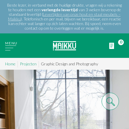
Beste lezer, in verband met de huidige drukte, vragen wij u rekening
te houden met een
verlengde
levertijd
van 3 weken bovenop de
standaard levertijd (
Levertijden van onze hout en staal meubels –
Maikku
). Telefonisch en per mail, blijven we bereikbaar, een reactie
kan echter wat langer op zich laten wachten. Bij spoed, neem even
contact op om te overleggen wat er mogelijk is.
0
MENU
Home
Projecten
Graphic Design and Photography
WIE ZIJN WIJ
PRODUCTEN
PROJECTEN
BLOG