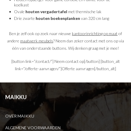
koelkast
Ovale
houten vergadertafel
met thermische lak
Drie zwarte
houten boekenplanken
van 320 cm lang
Ben je zelf ook op zoek naar nieuwe
kantoorinrichting op maat
of
andere
maatwerk meubels
? Neem dan zeker contact met ons op via
één van onderstaande buttons. Wij denken graag met je mee!
[button link=”/contact/”] Neem contact op[/button] [button_alt
link=”/offerte-aanvragen/”]Offerte aanvragen[/button_alt]
MAIKKU
OVER MAIKKU
ALGEMENE VOORWAARDEN