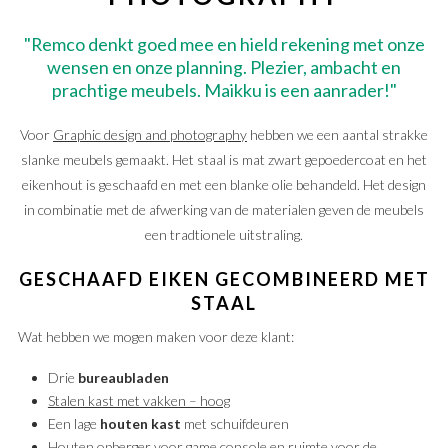
"Remco denkt goed mee en hield rekening met onze
wensen en onze planning. Plezier, ambacht en
prachtige meubels. Maikku is een aanrader!"
Voor
Graphic design and photography
hebben we een aantal strakke
slanke meubels gemaakt. Het staal is mat zwart gepoedercoat en het
eikenhout is geschaafd en met een blanke olie behandeld. Het design
in combinatie met de afwerking van de materialen geven de meubels
een tradtionele uitstraling.
GESCHAAFD EIKEN GECOMBINEERD MET
STAAL
Wat hebben we mogen maken voor deze klant:
Drie
bureaubladen
Stalen kast met vakken – hoog
Een lage
houten kast
met schuifdeuren
Houten opberger voor game console en ruimte voor de