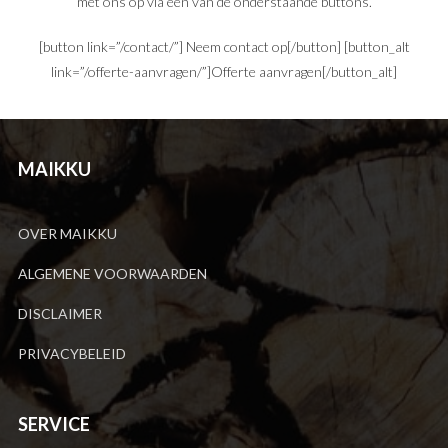
met ons op via één van de onderstaande buttons.
[button link=”/contact/”] Neem contact op[/button] [button_alt
link=”/offerte-aanvragen/”]Offerte aanvragen[/button_alt]
MAIKKU
OVER MAIKKU
ALGEMENE VOORWAARDEN
DISCLAIMER
PRIVACYBELEID
SERVICE