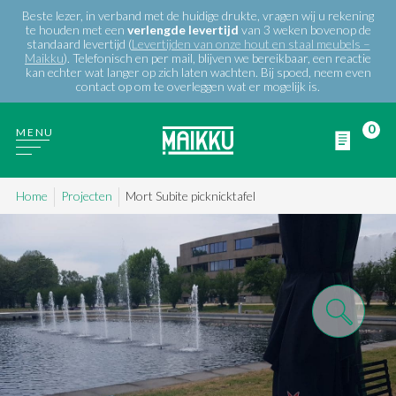
Beste lezer, in verband met de huidige drukte, vragen wij u rekening
te houden met een
verlengde
levertijd
van 3 weken bovenop de
standaard levertijd (
Levertijden van onze hout en staal meubels –
Maikku
). Telefonisch en per mail, blijven we bereikbaar, een reactie
kan echter wat langer op zich laten wachten. Bij spoed, neem even
contact op om te overleggen wat er mogelijk is.
0
MENU
Home
Projecten
Mort Subite picknicktafel
WIE ZIJN WIJ
PRODUCTEN
PROJECTEN
BLOG