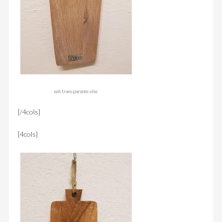
wit transparante olie
[/4cols]
[4cols]