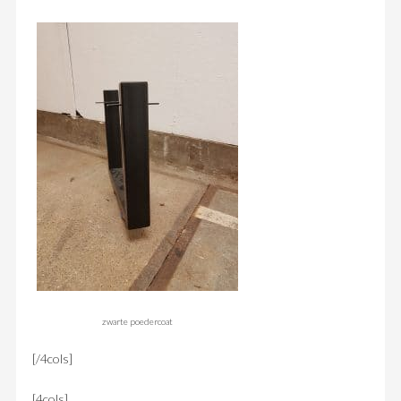
zwarte poedercoat
[/4cols]
[4cols]