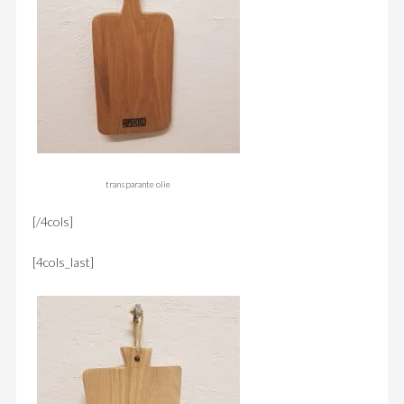
transparante olie
[/4cols]
[4cols_last]