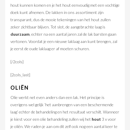
hout kunnen komen en je het hout eenvoudig met een vochtige
doek kunt afnemen. De lakken in ons assortiment zijn
transparant, dus de mooie tekeningen van het hout zullen
zeker zichtbaar blijven. Tot slot, de aangebrachte laag is
duurzaam
, echter na een aantal jaren zal de lak barsten gaan
vertonen. Voordat je een nieuwe laklaag aan kunt brengen, zal
je eerst de oude laklaag er af moeten schuren.
[/2cols]
[2cols_last]
OLIËN
Olie werkt net even anders dan een lak. Het principe is
overigens wel gelijk ‘het aanbrengen van een beschermende
laag’ echter de behandeling en het resultaat verschilt. Wanneer
je kiest voor een olie behandeling zullen wij het
hout
3 x voor
je oliën. We raden je aan om dit zelf ook nog een aantal keer te