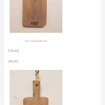
grijs transparante olie
[/4cols]
[4cols]