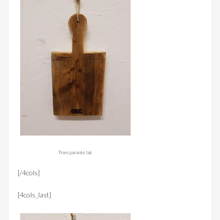
Transparante lak
[/4cols]
[4cols_last]