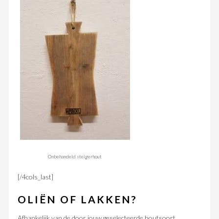
Onbehandeld steigerhout
[/4cols_last]
OLIËN OF LAKKEN?
Afhankelijk van de door jouw geselecteerde houtsoort,