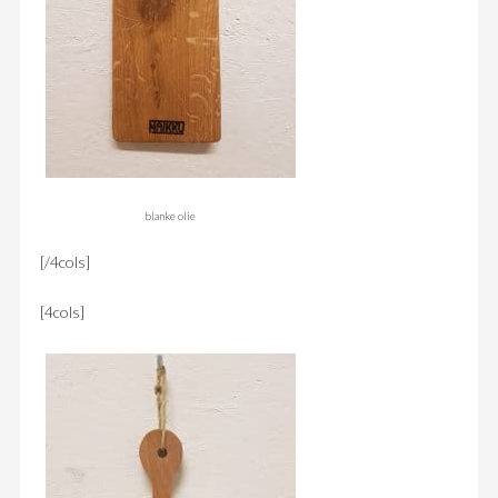
blanke olie
[/4cols]
[4cols]