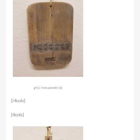
grijs transparante lak
[/4cols]
[4cols]