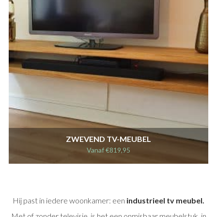
ZWEVEND TV-MEUBEL
Vanaf
€
819,95
Hij past in iedere woonkamer: een
industrieel tv meubel.
Met of zonder televisie, is het een onmisbaar meubelstuk, in