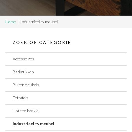
SAMPLE SALE
Home
Industrieel tv meubel
Maatwerk aanvragen
Levering en Retour
Levertijden
ZOEK OP CATEGORIE
Contact
Accessoires
Barkrukken
Buitenmeubels
Eettafels
Houten bankje
Industrieel tv meubel