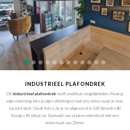
SAMPLE SALE
Maatwerk aanvragen
Levering en Retour
Levertijden
Contact
INDUSTRIEEL PLAFONDREK
Dit
industrieel plafondrek
heeft eindeloze mogelijkheden. Maak je
eigen tekening, kies je eigen afmeting en laat ons weten waar je naar
op zoek bent. Op de foto’s zie je ‘m uitgevoerd in 120 (breed) x 80
(hoog) x 40 (diep) cm. Gemaakt van staal en eikenhout met een
kokermaat van 20mm.