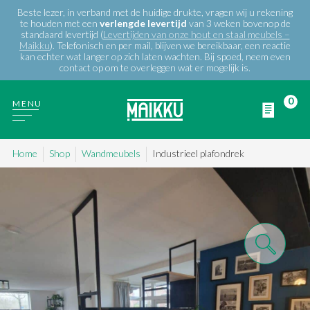
Beste lezer, in verband met de huidige drukte, vragen wij u rekening
te houden met een
verlengde
levertijd
van 3 weken bovenop de
standaard levertijd (
Levertijden van onze hout en staal meubels –
Maikku
). Telefonisch en per mail, blijven we bereikbaar, een reactie
kan echter wat langer op zich laten wachten. Bij spoed, neem even
contact op om te overleggen wat er mogelijk is.
0
MENU
Home
Shop
Wandmeubels
Industrieel plafondrek
WIE ZIJN WIJ
PRODUCTEN
PROJECTEN
BLOG