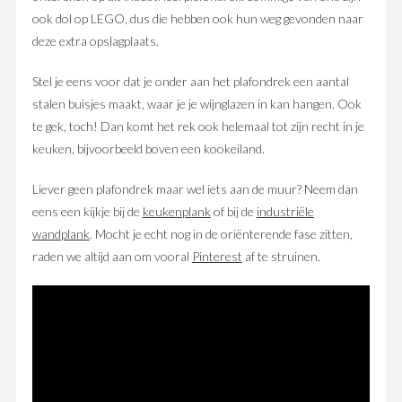
ook dol op LEGO, dus die hebben ook hun weg gevonden naar
deze extra opslagplaats.
Stel je eens voor dat je onder aan het plafondrek een aantal
stalen buisjes maakt, waar je je wijnglazen in kan hangen. Ook
te gek, toch! Dan komt het rek ook helemaal tot zijn recht in je
keuken, bijvoorbeeld boven een kookeiland.
Liever geen plafondrek maar wel iets aan de muur? Neem dan
eens een kijkje bij de
keukenplank
of bij de
industriële
wandplank
. Mocht je echt nog in de oriënterende fase zitten,
raden we altijd aan om vooral
Pinterest
af te struinen.