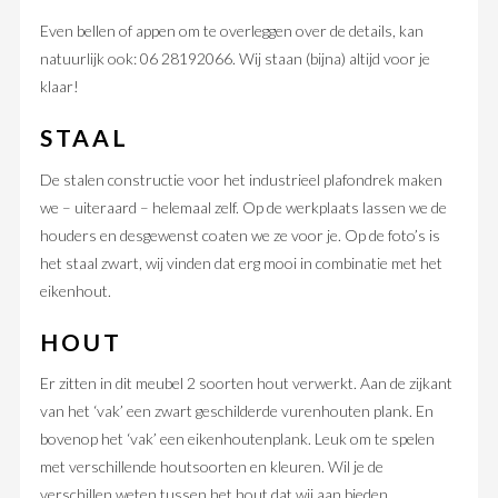
Even bellen of appen om te overleggen over de details, kan
natuurlijk ook: 06 28192066. Wij staan (bijna) altijd voor je
klaar!
STAAL
De stalen constructie voor het industrieel plafondrek maken
we – uiteraard – helemaal zelf. Op de werkplaats lassen we de
houders en desgewenst coaten we ze voor je. Op de foto’s is
het staal zwart, wij vinden dat erg mooi in combinatie met het
eikenhout.
HOUT
Er zitten in dit meubel 2 soorten hout verwerkt. Aan de zijkant
van het ‘vak’ een zwart geschilderde vurenhouten plank. En
bovenop het ‘vak’ een eikenhoutenplank. Leuk om te spelen
met verschillende houtsoorten en kleuren. Wil je de
verschillen weten tussen het hout dat wij aan bieden