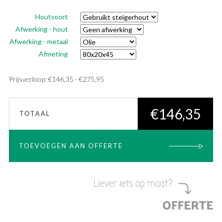
Houtsoort
Afwerking - hout
Afwerking - metaal
Afmeting
Prijsklasse:
Prijsverloop:
€
146,35
-
€
275,95
€146,35
tot
€
146,35
TOTAAL
€275,95
TOEVOEGEN AAN OFFERTE