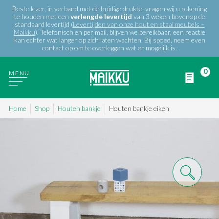
Beste lezer, in verband met de huidige drukte, vragen wij u rekening
te houden met een
verlengde
levertijd
van 3 weken bovenop de
standaard levertijd (
Levertijden van onze hout en staal meubels –
Maikku
). Telefonisch en per mail, blijven we bereikbaar, een reactie
kan echter wat langer op zich laten wachten. Bij spoed, neem even
contact op om te overleggen wat er mogelijk is.
0
MENU
Home
Shop
Houten bankje
Houten bankje eiken
WIE ZIJN WIJ
PRODUCTEN
PROJECTEN
BLOG