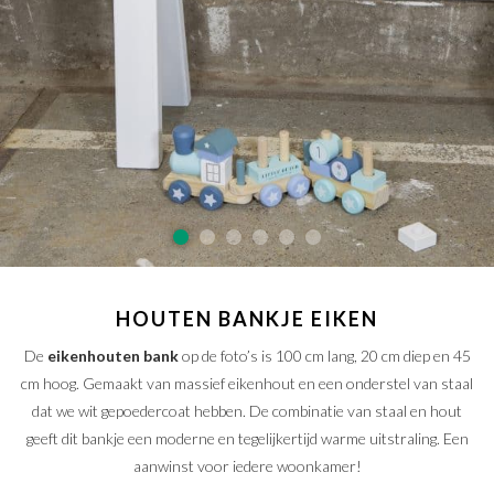
SAMPLE SALE
Maatwerk aanvragen
Levering en Retour
Levertijden
Contact
HOUTEN BANKJE EIKEN
De
eikenhouten bank
op de foto’s is 100 cm lang, 20 cm diep en 45
cm hoog. Gemaakt van massief eikenhout en een onderstel van staal
dat we wit gepoedercoat hebben. De combinatie van staal en hout
geeft dit bankje een moderne en tegelijkertijd warme uitstraling. Een
aanwinst voor iedere woonkamer!