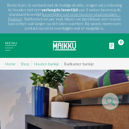
Beste lezer, in verband met de huidige drukte, vragen wij u rekening
te houden met een
verlengde
levertijd
van 3 weken bovenop de
standaard levertijd (
Levertijden van onze hout en staal meubels –
Maikku
). Telefonisch en per mail, blijven we bereikbaar, een reactie
kan echter wat langer op zich laten wachten. Bij spoed, neem even
contact op om te overleggen wat er mogelijk is.
0
MENU
Home
Shop
Houten bankje
Badkamer bankje
WIE ZIJN WIJ
PRODUCTEN
PROJECTEN
BLOG