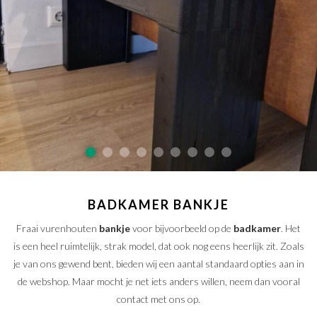
SAMPLE SALE
Maatwerk aanvragen
Levering en Retour
Levertijden
Contact
BADKAMER BANKJE
Fraai vurenhouten
bankje
voor bijvoorbeeld op de
badkamer
. Het
is een heel ruimtelijk, strak model, dat ook nog eens heerlijk zit. Zoals
je van ons gewend bent, bieden wij een aantal standaard opties aan in
de webshop. Maar mocht je net iets anders willen, neem dan vooral
contact met ons op.