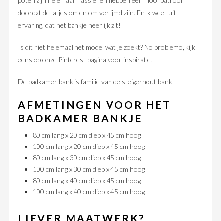
poten zijn helemaal massief en hebben een mooi patroon
doordat de latjes om en om verlijmd zijn. En ik weet uit
ervaring, dat het bankje heerlijk zit!
Is dit niet helemaal het model wat je zoekt? No problemo, kijk
eens op onze
Pinterest
pagina voor inspiratie!
De badkamer bank is familie van de
steigerhout bank
AFMETINGEN VOOR HET
BADKAMER BANKJE
80 cm lang x 20 cm diep x 45 cm hoog
100 cm lang x 20 cm diep x 45 cm hoog
80 cm lang x 30 cm diep x 45 cm hoog
100 cm lang x 30 cm diep x 45 cm hoog
80 cm lang x 40 cm diep x 45 cm hoog
100 cm lang x 40 cm diep x 45 cm hoog
LIEVER MAATWERK?