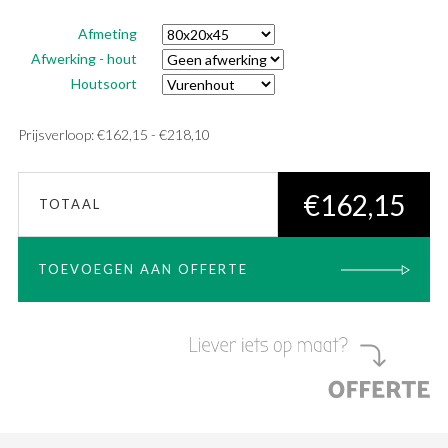
Afmeting
Afwerking - hout
Houtsoort
Prijsklasse:
Prijsverloop:
€
162,15
-
€
218,10
€162,15
tot
€
162,15
TOTAAL
€218,10
TOEVOEGEN AAN OFFERTE