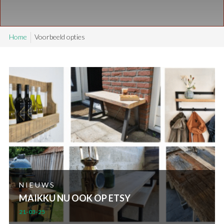
SAMPLE SALE
Home
Voorbeeld opties
Maatwerk aanvragen
Levering en Retour
Levertijden
Contact
NIEUWS
MAIKKU NU OOK OP ETSY
21-03-25