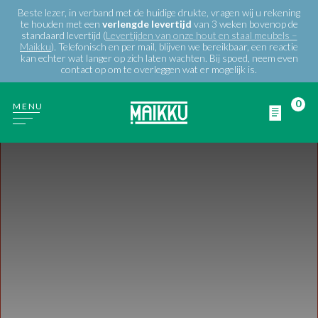
Beste lezer, in verband met de huidige drukte, vragen wij u rekening
te houden met een
verlengde
levertijd
van 3 weken bovenop de
standaard levertijd (
Levertijden van onze hout en staal meubels –
Maikku
). Telefonisch en per mail, blijven we bereikbaar, een reactie
kan echter wat langer op zich laten wachten. Bij spoed, neem even
contact op om te overleggen wat er mogelijk is.
0
MENU
WIE ZIJN WIJ
PRODUCTEN
PROJECTEN
BLOG