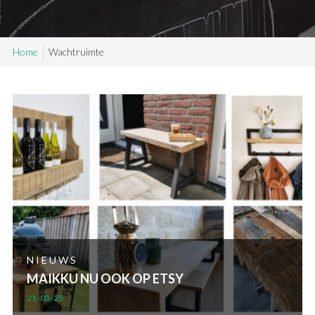
SAMPLE SALE
Home
Wachtruimte
Maatwerk aanvragen
Levering en Retour
Levertijden
Contact
NIEUWS
MAIKKU NU OOK OP ETSY
21-03-25