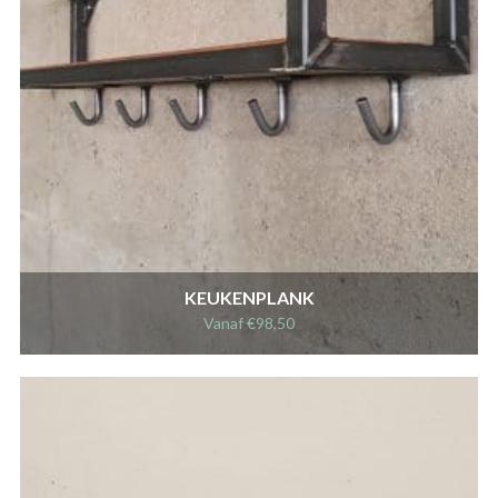
KEUKENPLANK
Vanaf
€
98,50