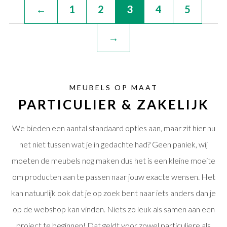
←
1
2
3
4
5
→
MEUBELS OP MAAT
PARTICULIER & ZAKELIJK
We bieden een aantal standaard opties aan, maar zit hier nu
net niet tussen wat je in gedachte had? Geen paniek, wij
moeten de meubels nog maken dus het is een kleine moeite
om producten aan te passen naar jouw exacte wensen. Het
kan natuurlijk ook dat je op zoek bent naar iets anders dan je
op de webshop kan vinden. Niets zo leuk als samen aan een
project te beginnen! Dat geldt voor zowel particuliere als