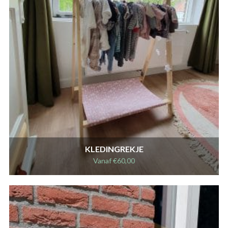
KLEDINGREKJE
Vanaf
€
60,00