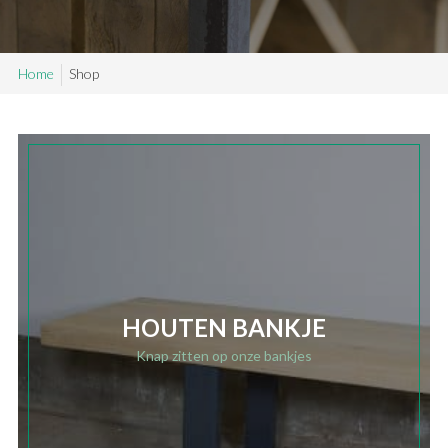
SAMPLE SALE
Home
Shop
Maatwerk aanvragen
Levering en Retour
Levertijden
Contact
HOUTEN BANKJE
Knap zitten op onze bankjes