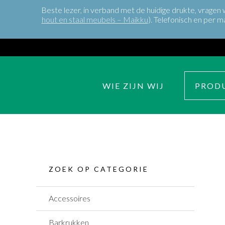
Beste lezer, in verband met de huidige drukte, vragen
hout en staal meubels – Maikku
). Telefonisch en per m
WIE ZIJN WIJ
PROD
ZOEK OP CATEGORIE
Accessoires
Barkrukken