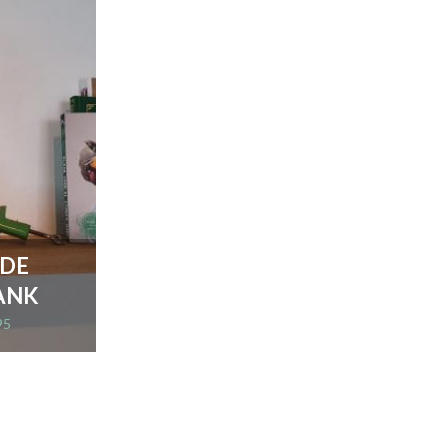
DE
ANK
95