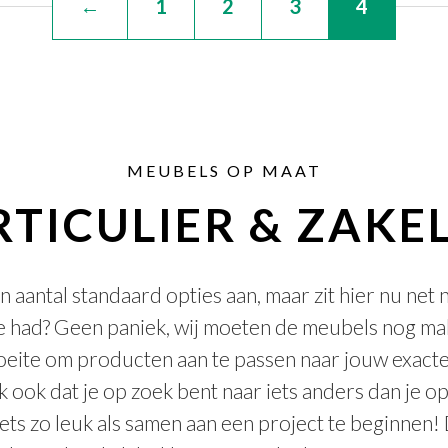
←
1
2
3
4
MEUBELS OP MAAT
RTICULIER & ZAKEL
aantal standaard opties aan, maar zit hier nu net 
te had? Geen paniek, wij moeten de meubels nog mak
oeite om producten aan te passen naar jouw exact
jk ook dat je op zoek bent naar iets anders dan je 
ets zo leuk als samen aan een project te beginnen!