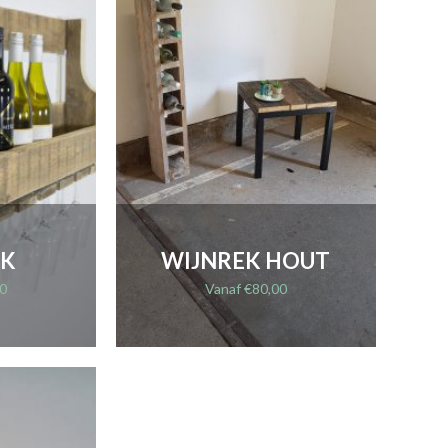
EK
WIJNREK HOUT
0
Vanaf
€
80,00