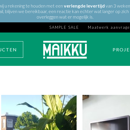
 wij u rekening te houden met een
verlengde
levertijd
van 3 weken 
ail, blijven we bereikbaar, een reactie kan echter wat langer op zi
overleggen wat er mogelijk is.
SAMPLE SALE
Maatwerk aanvrag
UCTEN
PROJ