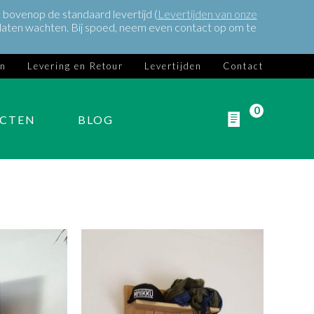
bovenop de standaard levertijd (
Levertijden van onze
ch laten wachten. Bij spoed, neem even contact op om te
en
Levering en Retour
Levertijden
Contact
0
ECTEN
BLOG