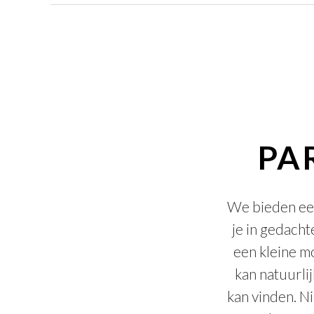
PA
We bieden een 
je in gedach
een kleine m
kan natuurli
kan vinden. Ni