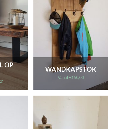
L OP
WANDKAPSTOK
Vanaf
€
150,00
50