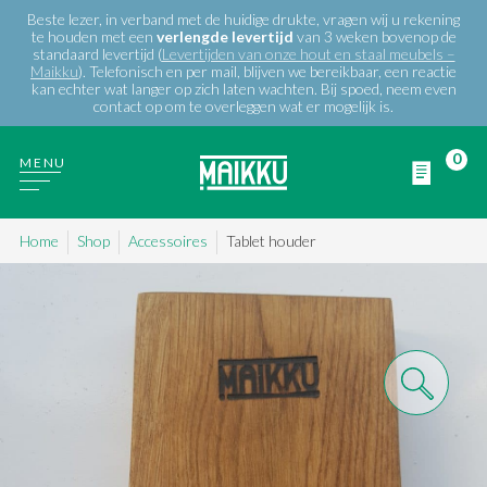
Beste lezer, in verband met de huidige drukte, vragen wij u rekening
te houden met een
verlengde
levertijd
van 3 weken bovenop de
standaard levertijd (
Levertijden van onze hout en staal meubels –
Maikku
). Telefonisch en per mail, blijven we bereikbaar, een reactie
kan echter wat langer op zich laten wachten. Bij spoed, neem even
contact op om te overleggen wat er mogelijk is.
0
MENU
Home
Shop
Accessoires
Tablet houder
WIE ZIJN WIJ
PRODUCTEN
PROJECTEN
BLOG