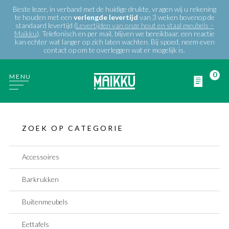
Beste lezer, in verband met de huidige drukte, vragen wij u rekening
te houden met een
verlengde
levertijd
van 3 weken bovenop de
standaard levertijd (
Levertijden van onze hout en staal meubels –
Maikku
). Telefonisch en per mail, blijven we bereikbaar, een reactie
kan echter wat langer op zich laten wachten. Bij spoed, neem even
contact op om te overleggen wat er mogelijk is.
0
MENU
WIE ZIJN WIJ
ZOEK OP CATEGORIE
PRODUCTEN
Accessoires
Barkrukken
PROJECTEN
Buitenmeubels
BLOG
Eettafels