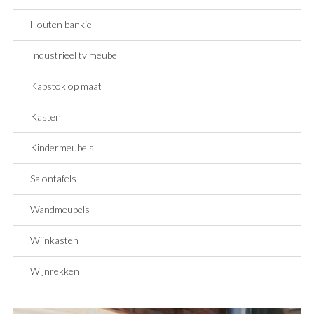
Houten bankje
SAMPLE SALE
Maatwerk aanvragen
Industrieel tv meubel
Levering en Retour
Levertijden
Kapstok op maat
Contact
Kasten
Kindermeubels
Salontafels
Wandmeubels
Wijnkasten
Wijnrekken