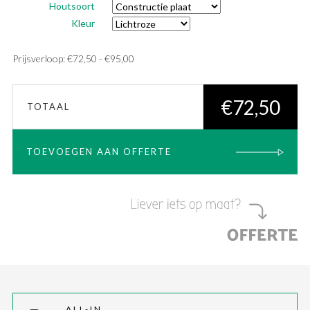
Houtsoort
Kleur
Prijsklasse:
Prijsverloop:
€
72,50
-
€
95,00
€72,50
tot
€
72,50
TOTAAL
€95,00
TOEVOEGEN AAN OFFERTE
ALL-IN