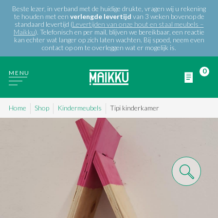
Beste lezer, in verband met de huidige drukte, vragen wij u rekening
te houden met een
verlengde
levertijd
van 3 weken bovenop de
standaard levertijd (
Levertijden van onze hout en staal meubels –
Maikku
). Telefonisch en per mail, blijven we bereikbaar, een reactie
kan echter wat langer op zich laten wachten. Bij spoed, neem even
contact op om te overleggen wat er mogelijk is.
0
MENU
Home
Shop
Kindermeubels
Tipi kinderkamer
WIE ZIJN WIJ
PRODUCTEN
PROJECTEN
BLOG