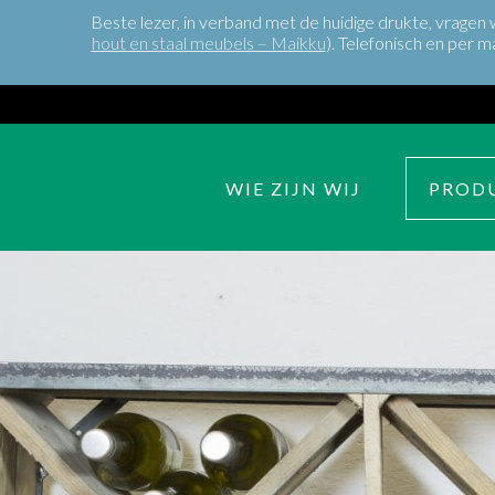
Beste lezer, in verband met de huidige drukte, vragen
hout en staal meubels – Maikku
). Telefonisch en per m
WIE ZIJN WIJ
PROD