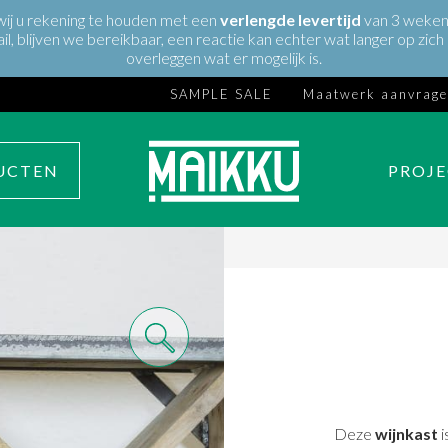
 wij u rekening te houden met een
verlengde
levertijd
van 3 weken 
ail, blijven we bereikbaar, een reactie kan echter wat langer op zi
overleggen wat er mogelijk is.
SAMPLE SALE
Maatwerk aanvrag
UCTEN
PROJ
Deze
wijnkast
i