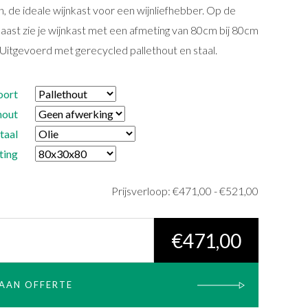
n, de ideale wijnkast voor een wijnliefhebber. Op de
aast zie je wijnkast met een afmeting van 80cm bij 80cm
 Uitgevoerd met gerecycled pallethout en staal.
oort
hout
taal
ting
Prijsklasse
Prijsverloop:
€
471,00
-
€
521,00
€471,00
tot
€
471,00
€521,00
AAN OFFERTE