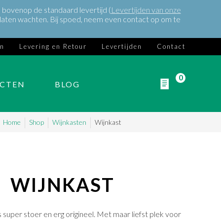
bovenop de standaard levertijd (
Levertijden van onze
ch laten wachten. Bij spoed, neem even contact op om te
en
Levering en Retour
Levertijden
Contact
0
ECTEN
BLOG
Home
Shop
Wijnkasten
Wijnkast
WIJNKAST
s super stoer en erg origineel. Met maar liefst plek voor