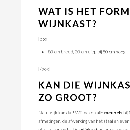
WAT IS HET FOR
WIJNKAST?
[box]
80 cm breed, 30 cm diep bij 80 cm hoog
[/box]
KAN DIE WIJNKAS
ZO GROOT?
Natuurlijk kan dat! Wij maken alle
meubels
bij
afmetingen, de afwerking van het staal en even
offerte
aan en laat je
wijnkast
helemaal op ma