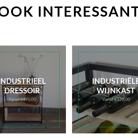
OOK INTERESSAN
INDUSTRIEEL
INDUSTRIËL
DRESSOIR
WIJNKAST
Vanaf
€
490,00
Vanaf
€
520,00