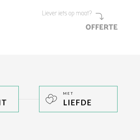
MET
HT
LIEFDE