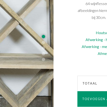
64 wijnflesse
afbeeldingen hiern
bij 30cm.
Houts
Afwerking - 
Afwerking - me
Afme
TOTAAL
TOEVOEGEN 